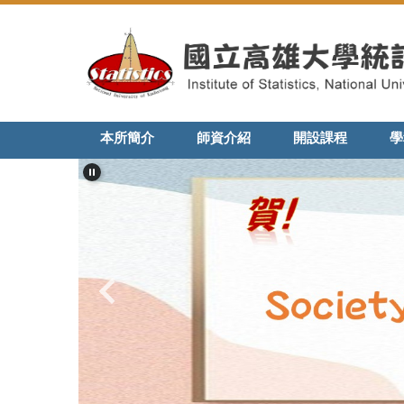
跳
到
主
要
內
容
區
本所簡介
師資介紹
開設課程
學