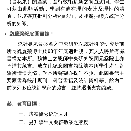
（含花東）的產業，進行技術創新之調查訪問。學生
可藉由此類活動，學到有條有理的表達及理性的溝
通，並培養其批判分析的能力，及相關抽樣與統計分
析的知識。
魏慶榮紀念圖書館：
統計界夙負盛名之中央研究院統計科學研究所前
所長魏慶榮博士於
93
年年底逝世後，其夫人將所有藏
書捐給本所。魏博士之恩師中央研究院周元燊院士亦
捐贈其藏書。成立此紀念圖書館除讓本所學生產生對
學術憧憬之情，對本所聲望亦提升不少。此圖書館主
要藏書為統計期刊、科普書籍及統計資料等。館內目
前陳列多位統計學家的藏書，並將逐漸充實館藏。
參、教育目標：
一、
培養優秀統計人才
二、提升學生具樂群敬業之態度