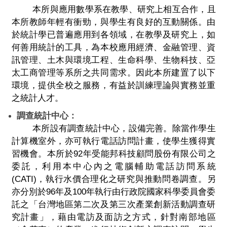
本所與應用數學系在教學、研究上相互合作，且
本所教師年輕有衝勁，與學生有良好的互動關係。由
於統計學已普遍應用到各領域，在教學及研究上，如
何善用統計的工具，為本校應用經濟、金融管理、資
訊管理、土木與環境工程、生命科學、生物科技、亞
太工商管理等系所之共同需求。因此本所建置了以下
環境，提供全校之服務，有益於訓練理論與實務並重
之統計人才。
調查統計中心：
本所設有調查統計中心，設備完善。除當作學生
計算機室外，亦可執行電話訪問計畫，使學生獲得實
習機會。本所於92年受能邦科技顧問股份有限公司之
委託，利用本中心內之電腦輔助電話訪問系統
(CATI)，執行水價合理化之研究與推動問卷調查。另
亦分別於96年及100年執行由行政院國家科學委員會委
託之「台灣地區第二次及第三次產業創新活動調查研
究計畫」，藉由電訪及面訪之方式，針對南部地區