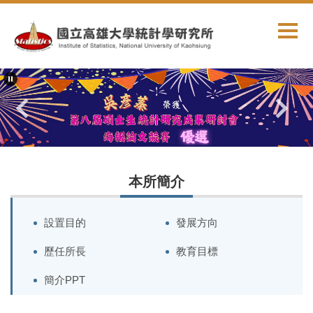
跳
到
主
要
內
容
區
本所簡介
設置目的
發展方向
歷任所長
教育目標
簡介PPT