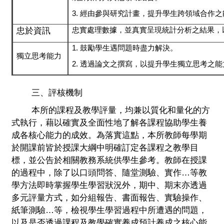
3. 經由參與研究計畫，提升學生跨領域合作
忠實處理數據，並真實呈現統計分析之結果，
忠於資訊
1.
鼓勵學生遇問題時盡力解決。
獨立思考能力
2. 透過論文之撰寫，以提升學生獨立思考之能
三、評核機制
本所的課程及教學評量，均兼以質化和量化的方
式執行，藉以確實及全面性地了解各課程協助學生養
成各核心能力的成效。為落實這點，本所教師每學期
於開課前皆於授課大綱中明確訂定各課程之教學目
標，並公告於相關教務系統供學生參考。教師在授課
的過程中，除了以口頭問答、隨堂測驗、實作
…
等教
學方法即時掌握學生學習狀況外，期中、期末亦透過
多元評量方式，如分組報告、書面報告、實驗操作、
紙筆測驗
…
等，檢視學生學習過程中所遭遇的問題，
以及是否透過課程及教學確實養成預計養成之核心能