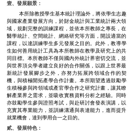
壹、發展願景：
本所除教授學生基本統計理論外，
將依學生志趣
與國家產業發展方向，於財金統計與工業統計兩大領
域，規劃完整的訓練課程，並依本所教師之專長，在
醫學統計、空間統計、網絡研究等方面，開設適當的
課程，以達訓練學生多元發展
之目的。此外，
教導學
生如何善用統計工具為本所教師在教學及研究上的共
同目標。本所教師不僅與國內外統計界密切交流，並
與世界頂尖學者建立良好的合作關係，以跟上世界最
新統計發展腳步之外，
亦努力拓展跨領域合作的契
機，與
積極開拓產學合作計畫。本所期望透過鼓勵學
生積極參與跨領域或產官學合作之研究計畫，讓其瞭
解產業界之需求，並吸收實務資料分析之經驗。同時
亦鼓勵學生參與證照考試，與赴研討會發表演講，以
充實其專業能力，並訓練溝通與表達能力，進而提升
就業機會，達到學用合一之目的。
貳、發展特色：