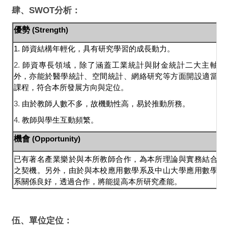
肆、SWOT分析：
優勢
(Strength)
劣
1.
師資結構年輕化，具有研究學習的成長動力。
2.
師資專長領域
，
除了
涵蓋工業統計
與
財金統計二大主軸
1.
外
，
亦能於
醫學統計、空間統計、網絡研究等方面
開設適當
能
課程
，
符合本所發展方向與定位
。
2
3.
由於教師人數不多，故機動性高，易於推動所務。
間
4.
教師與學生互動頻繁。
機會
(Opportunity)
已
有著名產業樂於與本所教師合作，為本所理論與實務結合
本
之契機。另外，由於與本校應用數學系及中山大學應用數學
近
系關係良好，
透過合作，將能提高本所研究產能。
伍、單位定位：