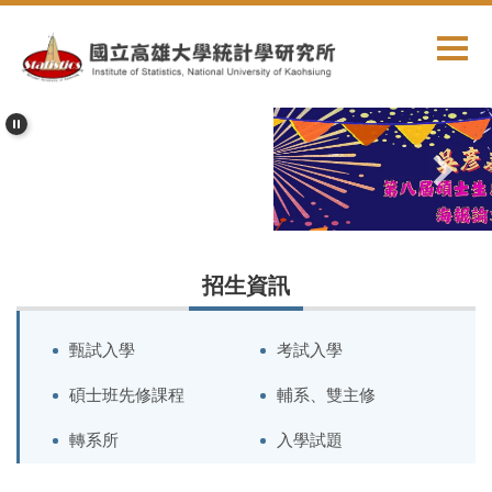
跳
到
主
要
內
容
區
招生資訊
甄試入學
考試入學
碩士班先修課程
輔系、雙主修
轉系所
入學試題