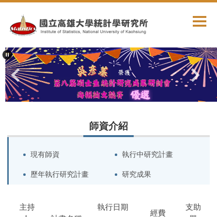
跳
到
主
要
內
容
區
師資介紹
現有師資
執行中研究計畫
歷年執行研究計畫
研究成果
主持
執行日期
支助
經費