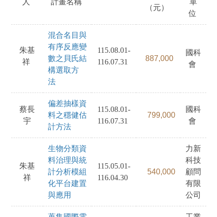
人
計畫名稱
單
（元）
位
混合名目與
有序反應變
朱基
115.08.01-
國科
數之貝氏結
887,000
祥
116.07.31
會
構選取方
法
偏差抽樣資
蔡長
115.08.01-
國科
料之穩健估
799,000
宇
116.07.31
會
計方法
生物分類資
力新
料治理與統
科技
朱基
115.05.01-
計分析模組
540,000
顧問
祥
116.04.30
化平台建置
有限
與應用
公司
蒐集國際電
工業