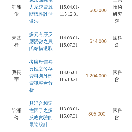
許湘
力系統資源
115.04.01-
技術
600,000
伶
隨機性評估
115.12.31
研究
做法
院
多元有序反
朱基
114.08.01-
國科
應變數之貝
644,000
祥
115.07.31
會
氏結構選取
考慮母體異
質性之倖存
蔡長
114.05.01-
國科
資料與外部
1,204,000
宇
115.10.31
會
資訊整合分
析
具混合和定
113.08.01-
許湘
性因子之多
國科
805,000
115.07.31
伶
反應實驗的
會
最適設計