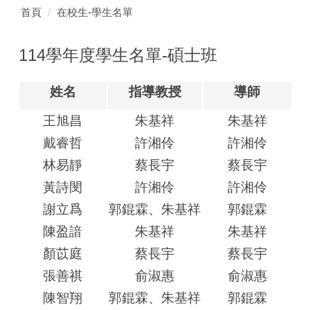
首頁
在校生-學生名單
114學年度學生名單-碩士班
姓名
指導教授
導師
王旭昌
朱基祥
朱基祥
戴睿哲
許湘伶
許湘伶
林易靜
蔡長宇
蔡長宇
黃詩閔
許湘伶
許湘伶
謝立爲
郭錕霖、朱基祥
郭錕霖
陳盈諳
朱基祥
朱基祥
顏苡庭
蔡長宇
蔡長宇
張善祺
俞淑惠
俞淑惠
陳智翔
郭錕霖、朱基祥
郭錕霖