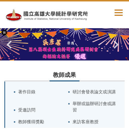
跳
到
主
要
內
容
區
教師成果
著作目錄
研討會發表論文或演講
舉辦或協辦研討會或講
受邀訪問
習
教師獲得獎勵
來訪客座教授