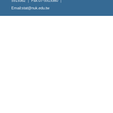
5919362 ｜ Fax:07-5919360 ｜
Email:stat@nuk.edu.tw