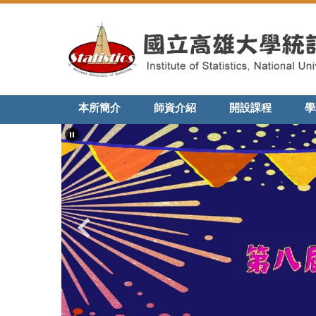
跳
到
主
要
內
容
區
本所簡介
師資介紹
開設課程
學