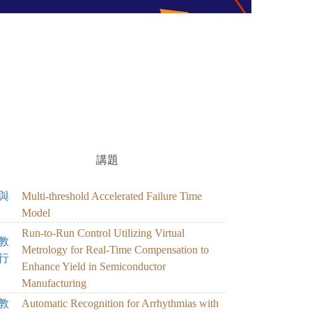
講題
ASKU
VEO
TFOIWUERFOBEAIORQAIWEBVRIO;A
;
與
Multi-threshold Accelerated Failure Time
Model
Run-to-Run Control Utilizing Virtual
教
Metrology for Real-Time Compensation to
行
Enhance Yield in Semiconductor
Manufacturing
教
Automatic Recognition for Arrhythmias with