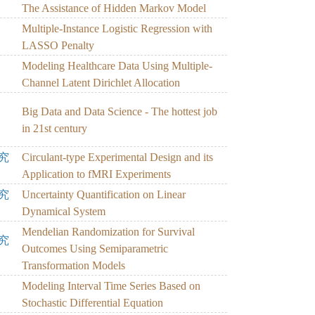
The Assistance of Hidden Markov Model
Multiple-Instance Logistic Regression with
LASSO Penalty
Modeling Healthcare Data Using Multiple-
Channel Latent Dirichlet Allocation
Big Data and Data Science - The hottest job
in 21st century
究
Circulant-type Experimental Design and its
Application to fMRI Experiments
究
Uncertainty Quantification on Linear
Dynamical System
Mendelian Randomization for Survival
究
Outcomes Using Semiparametric
Transformation Models
Modeling Interval Time Series Based on
Stochastic Differential Equation