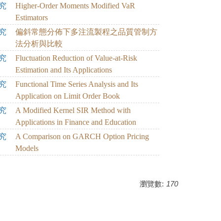
究
Higher-Order Moments Modified VaR
Estimators
究
偏斜常態分佈下多注流製程之品質管制方
法分析與比較
究
Fluctuation Reduction of Value-at-Risk
Estimation and Its Applications
究
Functional Time Series Analysis and Its
Application on Limit Order Book
究
A Modified Kernel SIR Method with
Applications in Finance and Education
究
A Comparison on GARCH Option Pricing
Models
瀏覽數:
170