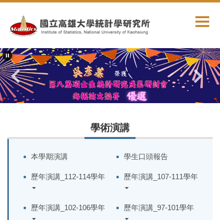
跳
到
主
要
內
容
區
學術演講
本學期演講
學生口頭報告
歷年演講_112-114學年
歷年演講_107-111學年
歷年演講_102-106學年
歷年演講_97-101學年