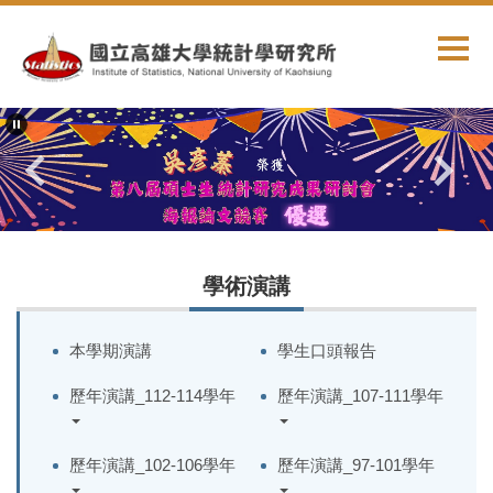
跳
到
主
要
內
容
區
學術演講
本學期演講
學生口頭報告
歷年演講_112-114學年
歷年演講_107-111學年
歷年演講_102-106學年
歷年演講_97-101學年