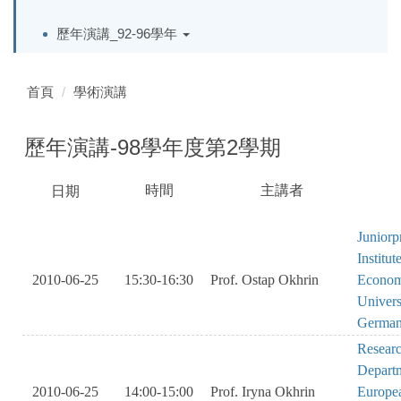
歷年演講_92-96學年
首頁
學術演講
歷年演講-98學年度第2學期
時間
主講者
日期
SAOKVOBISA
SAKEBRVIAWSHLRV
OAEI
KSADJBSEASKHJKOVOIS
Juniorp
Institut
2010-06-25
15:30-16:30
Prof. Ostap Okhrin
Econom
Universi
Germa
Researc
Departme
2010-06-25
14:00-15:00
Prof. Iryna Okhrin
Europea