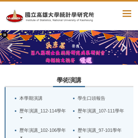
跳
到
主
要
內
容
區
學術演講
本學期演講
學生口頭報告
歷年演講_112-114學年
歷年演講_107-111學年
歷年演講_102-106學年
歷年演講_97-101學年