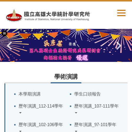
跳
到
主
要
內
容
區
學術演講
本學期演講
學生口頭報告
歷年演講_112-114學年
歷年演講_107-111學年
歷年演講_102-106學年
歷年演講_97-101學年