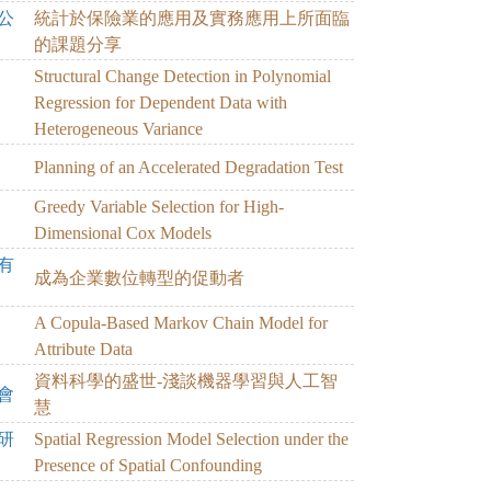
公
統計於保險業的應用及實務應用上所面臨
的課題分享
Structural Change Detection in Polynomial
Regression for Dependent Data with
Heterogeneous Variance
Planning of an Accelerated Degradation Test
Greedy Variable Selection for High-
Dimensional Cox Models
有
成為企業數位轉型的促動者
A Copula-Based Markov Chain Model for
Attribute Data
資料科學的盛世-淺談機器學習與人工智
會
慧
研
Spatial Regression Model Selection under the
Presence of Spatial Confounding