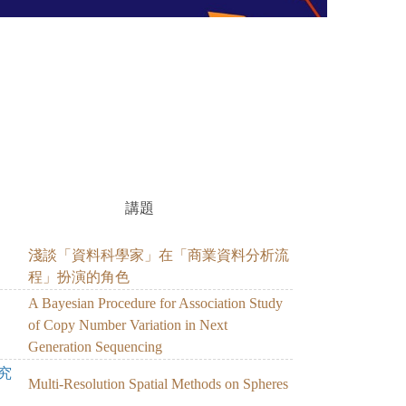
講題
ASKU
VEO
TFOIWUERFOBEAIORQAIWEBVRIO;A
;
淺談「資料科學家」在「商業資料分析流
程」扮演的角色
A Bayesian Procedure for Association Study
of Copy Number Variation in Next
Generation Sequencing
究
Multi-Resolution Spatial Methods on Spheres