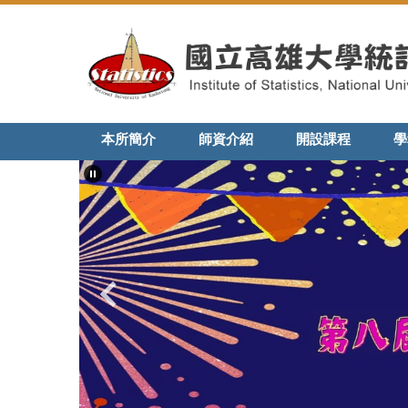
跳
到
主
要
內
容
區
本所簡介
師資介紹
開設課程
學