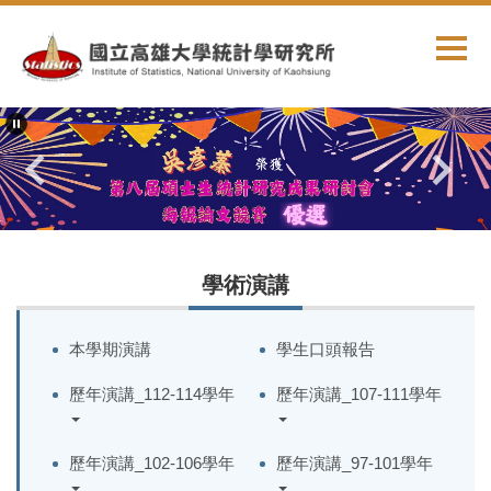
跳
到
主
要
內
容
區
學術演講
本學期演講
學生口頭報告
歷年演講_112-114學年
歷年演講_107-111學年
歷年演講_102-106學年
歷年演講_97-101學年