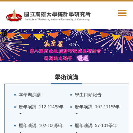
跳
到
主
要
內
容
區
學術演講
本學期演講
學生口頭報告
歷年演講_112-114學年
歷年演講_107-111學年
歷年演講_102-106學年
歷年演講_97-101學年