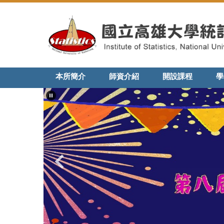
跳
到
主
要
內
容
區
本所簡介
師資介紹
開設課程
學