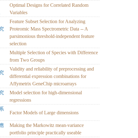
Optimal Designs for Correlated Random
a
Variables
Feature Subset Selection for Analyzing
究
Proteomic Mass Spectrometric Data -- A
parsimonious threshold-independent feature
selection
Multiple Selection of Species with Difference
from Two Groups
Validity and reliability of preprocessing and
究
differential expression combinations for
Affymetrix GeneChip microarrays
究
Model selection for high-dimensional
regressions
系
Factor Models of Large dimensions
應
Making the Markowitz mean-variance
portfolio principle practically useable