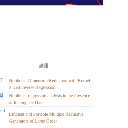
講題
ASKU
VEO
TFOIWUERFOBEAIORQAIWEBVRIO;A
;
工
Nonlinear Dimension Reduction with Kernel
Sliced Inverse Regression
系
Nonlinear regression analysis in the Presence
of Incomplete Data
cal
Efficient and Portable Multiple Recursive
Generators of Large Order