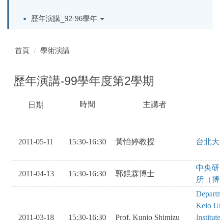
歷年演講_92-96學年
首頁
學術演講
歷年演講-99學年度第2學期
時間
主講者
日期
SAOKVOBISA
SAKEBRVIAWSHLRV
OAEI
KSADJBSEASKHJKOVOIS
2011-05-11
15:30-16:30
黃怡婷教授
台北大
中央研
2011-04-13
15:30-16:30
郭錕霖博士
所（博
Departm
Keio Un
2011-03-18
15:30-16:30
Prof. Kunio Shimizu
Institute