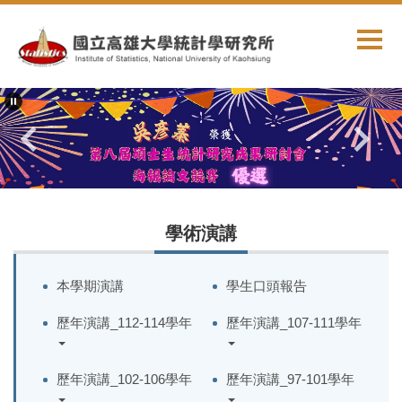
跳
到
主
要
內
容
區
學術演講
本學期演講
學生口頭報告
歷年演講_112-114學年
歷年演講_107-111學年
歷年演講_102-106學年
歷年演講_97-101學年