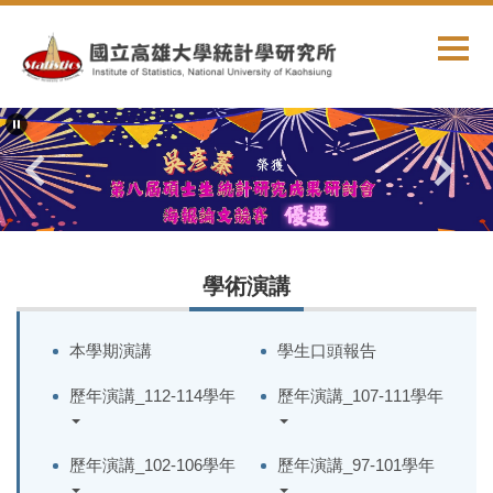
跳
到
主
要
內
容
區
學術演講
本學期演講
學生口頭報告
歷年演講_112-114學年
歷年演講_107-111學年
歷年演講_102-106學年
歷年演講_97-101學年